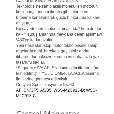
Castrol MAGNATEC'in DUALOCK
Teknolojisi'ne sahip akıllı molekülleri motorun
kritik parçalarına mıknatıs gibi tutunur ve
birbirine kenetlenerek güçlü bir koruma kalkanı
oluşturur.
Bu sayede hem motor ısınmasında* hem de dur
kalk** sürüş anlarında meydana gelen aşınmayı
%50'ye kadar azaltır.
Yeni nesil start-stop motor teknolojisine sahip
araçlarda dahi, harekete geçtiğiniz andan
itibaren durmaksızın koruma ve daha fazla yakıt
tasarrufu sağlar.
*Sequence IVA API SN aşınma limitlerine göre
test edilmiştir. **CEC OM646LA ACEA aşınma
limitlerine göre test edilmiştir.
Onay ve Spesifikasyonlar 5w/30
API SN/GF5; A5/B5; WSS-M2C913-D; WSS-
M2C913-C
Castrol Magnatec