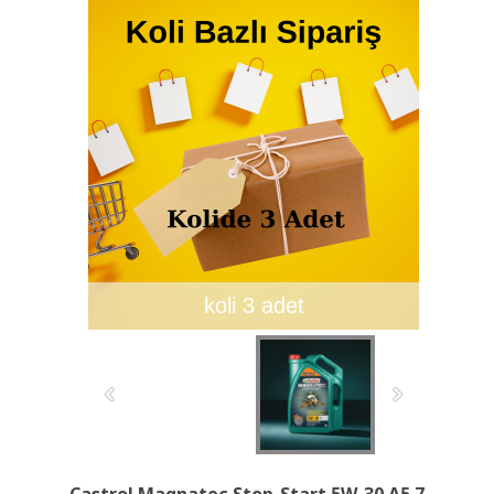
koli 3 adet
Castrol Magnatec Stop-Start 5W-30 A5 7