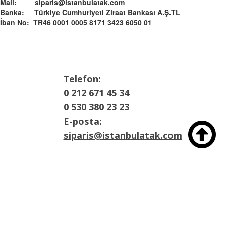
Mail: siparis@istanbulatak.com
Banka: Türkiye Cumhuriyeti Ziraat Bankası A.Ş.­­TL­
İban No: TR46 0001 0005 8171 3423 6050 01
Telefon:
0 212 671 45 34
0 530 380 23 23
E-posta:

siparis@istanbulatak.com
Adres:
İosb Mah Dolapdere sanayii sitesi 3. Ada
No:21 Başakşehir/İstanbul