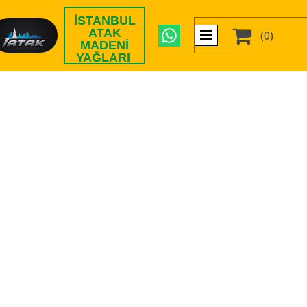
İSTANBUL

ATAK
(0)
MADENI
YAĞLARI