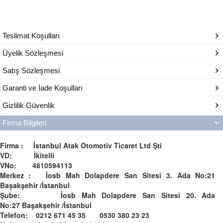
Teslimat Koşulları
Üyelik Sözleşmesi
Satış Sözleşmesi
Garanti ve İade Koşulları
Gizlilik Güvenlik
Firma Bilgileri
Firma : İstanbul Atak Otomotiv Ticaret Ltd Şti
VD: İkitelli
VNo: 4810594113
Merkez : İosb Mah Dolapdere San Sitesi 3. Ada No:21
Başakşehir /İstanbul
Şube: İosb Mah Dolapdere San Sitesi 20. Ada
No:27 Başakşehir /İstanbul
Telefon: 0212 671 45 35 0530 380 23 23