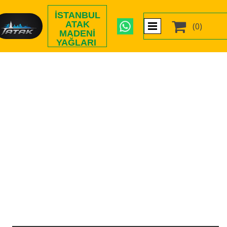
İSTANBUL

ATAK
(0)
MADENI
YAĞLARI