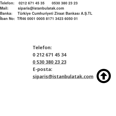
Telefon: 0212 671 45 35 0530 380 23 23
Mail: siparis@istanbulatak.com
Banka: Türkiye Cumhuriyeti Ziraat Bankası A.Ş.­­TL­
İban No: TR46 0001 0005 8171 3423 6050 01
Telefon:
0 212 671 45 34
0 530 380 23 23
E-posta:

siparis@istanbulatak.com
Adres:
İosb Mah Dolapdere sanayii sitesi 3. Ada
No:21 Başakşehir/İstanbul