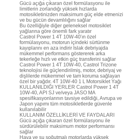
Gücü açığa çıkaran özel formülasyonu ile
limitlerin zorlandığı yüksek hızlarda
motosikletinizden maksimum güç elde etmenizi
ve bu gücün devamlılığını sağlar
Bu özelliğiyle diğer geleneksel motosiklet
yağlarına göre önemli fark yaratır
Castrol Power 1 4T 10W-40'ın özel
formülasyonu, motorun içindeki sürtünme
kayıplarını en aza indirir Islak debriyajda
mükemmel performans göstererek arka
tekerleğe hızlı ve etkin güç transferini sağlar
Castrol Power 1 4T 10W-40, Castrol Trizone
teknolojisi ile güçlendirilmiş, motor, debriyaj ve
dişlilerde mükemmel ve tam koruma sağlayan
özel bir yağdır. 4T 10W-40 1 L Motorsiklet Yağı
KULLANILDIĞI YERLER Castrol Power 1 4T
10W-40, API SJ ve/veya JASO MA
spesifikasyonlarının tavsiye edildiği, Avrupa ve
Japon yapımı tüm motosikletlerde güvenle
kullanılabilir
KULLANIM ÖZELLİKLERİ VE FAYDALARI
Gücü açığa çıkaran özel formülasyonu ile
sürdürülebilir maksimum motor performansı
sağlar
Hava ve su soğutmalı motorlarda yüksek