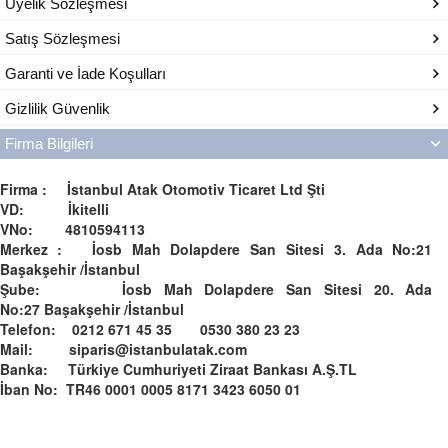
Üyelik Sözleşmesi
Satış Sözleşmesi
Garanti ve İade Koşulları
Gizlilik Güvenlik
Firma Bilgileri
Firma : İstanbul Atak Otomotiv Ticaret Ltd Şti
VD: İkitelli
VNo: 4810594113
Merkez : İosb Mah Dolapdere San Sitesi 3. Ada No:21
Başakşehir /İstanbul
Şube: İosb Mah Dolapdere San Sitesi 20. Ada
No:27 Başakşehir /İstanbul
Telefon: 0212 671 45 35 0530 380 23 23
Mail: siparis@istanbulatak.com
Banka: Türkiye Cumhuriyeti Ziraat Bankası A.Ş.­­TL­
İban No: TR46 0001 0005 8171 3423 6050 01