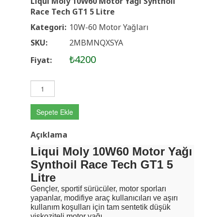
Liqui Moly 10W60 Motor Yağı Synthoil
Race Tech GT1 5 Litre
Kategori:
10W-60 Motor Yağları
SKU:
2MBMNQXSYA
₺4200
Fiyat:
Sepete Ekle
Açıklama
Liqui Moly 10W60 Motor Yağı
Synthoil Race Tech GT1 5
Litre
Gençler, sportif sürücüler, motor sporları
yapanlar, modifiye araç kullanıcıları ve aşırı
kullanım koşulları için tam sentetik düşük
viskoziteli motor yağı.