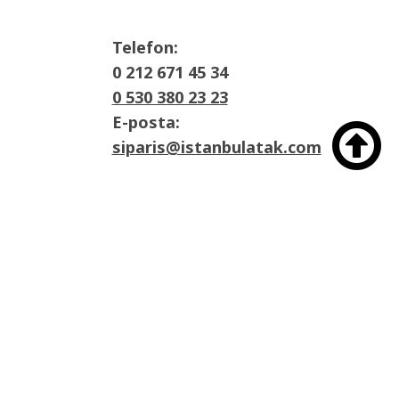
Telefon:
0 212 671 45 34
0 530 380 23 23
E-posta:

siparis@istanbulatak.com
Adres:
İosb Mah Dolapdere sanayii sitesi 3. Ada
No:21 Başakşehir/İstanbul
