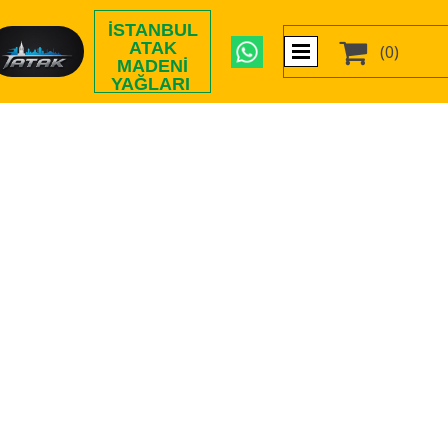
İSTANBUL

ATAK
(0)
MADENI
YAĞLARI