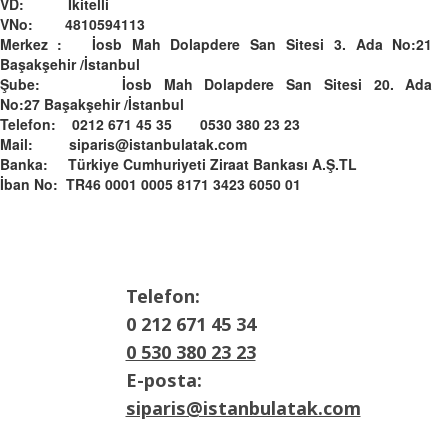
VD: İkitelli
VNo: 4810594113
Merkez : İosb Mah Dolapdere San Sitesi 3. Ada No:21
Başakşehir /İstanbul
Şube: İosb Mah Dolapdere San Sitesi 20. Ada
No:27 Başakşehir /İstanbul
Telefon: 0212 671 45 35 0530 380 23 23
Mail: siparis@istanbulatak.com
Banka: Türkiye Cumhuriyeti Ziraat Bankası A.Ş.­­TL­
İban No: TR46 0001 0005 8171 3423 6050 01
Telefon:
0 212 671 45 34
0 530 380 23 23
E-posta:
siparis@istanbulatak.com