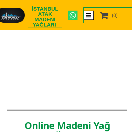
İSTANBUL

ATAK
(0)
MADENI
YAĞLARI
Online Madeni Yağ