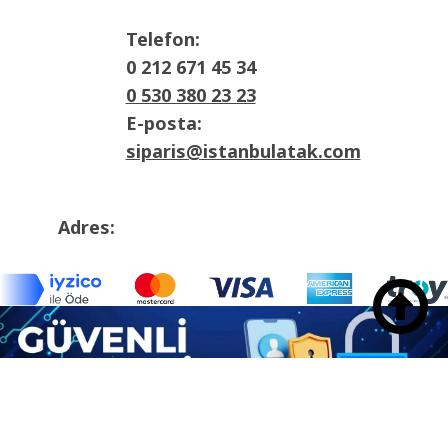
Telefon:
0 212 671 45 34
0 530 380 23 23
E-posta:
siparis@istanbulatak.com
Adres:
İosb Mah Dolapdere sanayii sitesi 3. Ada
No:21 Başakşehir/İstanbul

