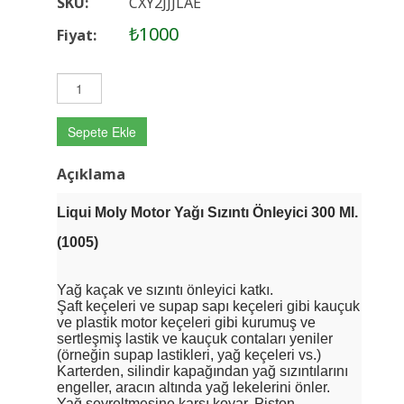
SKU:
CXY2JJJLAE
₺1000
Fiyat:
Sepete Ekle
Açıklama
Liqui Moly Motor Yağı Sızıntı Önleyici 300 Ml.
(1005)
Yağ kaçak ve sızıntı önleyici katkı.
Şaft keçeleri ve supap sapı keçeleri gibi kauçuk
ve plastik motor keçeleri gibi k
urumuş ve
sertleşmiş lastik ve kauçuk contaları yeniler
(örneğin supap lastikleri, yağ keçeleri vs.)
Karterden, silindir kapağından yağ sızıntılarını
engeller,
aracın altında yağ lekelerini önler.
Yağ seyreltmesine karşı koyar. Piston