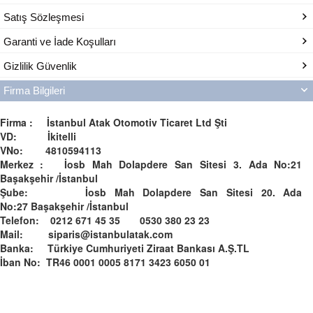
Satış Sözleşmesi
Garanti ve İade Koşulları
Gizlilik Güvenlik
Firma Bilgileri
Firma : İstanbul Atak Otomotiv Ticaret Ltd Şti
VD: İkitelli
VNo: 4810594113
Merkez : İosb Mah Dolapdere San Sitesi 3. Ada No:21
Başakşehir /İstanbul
Şube: İosb Mah Dolapdere San Sitesi 20. Ada
No:27 Başakşehir /İstanbul
Telefon: 0212 671 45 35 0530 380 23 23
Mail: siparis@istanbulatak.com
Banka: Türkiye Cumhuriyeti Ziraat Bankası A.Ş.­­TL­
İban No: TR46 0001 0005 8171 3423 6050 01