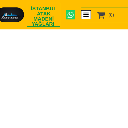
İSTANBUL

ATAK
(0)
MADENI
YAĞLARI