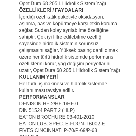
Opet Dura 68 205 L Hidrolik Sistem Yağı
ÖZELLİKLERİ / FAYDALARI
İçerdiği özel katık paketiyle oksidasyon,
aşınma, pas ve köpürmeye karşı etkin koruma
sağlar. Sudan kolay ayrılabilme özelliğine
sahiptir. Çok iyi filtre edilebilme özelliği
sayesinde hidrolik sistemin sorunsuz
çalışmasını sağlar. Yüksek basınç dahil olmak
üzere her türlü hidrolik sistemde performans
özelliklerini korur, yağ değişim periyotlarını
uzatır, Opet Dura 68 205 L Hidrolik Sistem Yağı
KULLANIM YERİ
Her türlü iş makinesi ve hidrolik sistemde
kullanılması tavsiye edilir.
PERFORMANSLAR
DENISON HF-2/HF-1/HF-0
DIN 51524 PART 2 (HLP)
EATON BROCHURE 03-401-2010
EATON LUB. SPEC. E-FDGN-TB002-E
FIVES CINCINNATI P-70/P-69/P-68