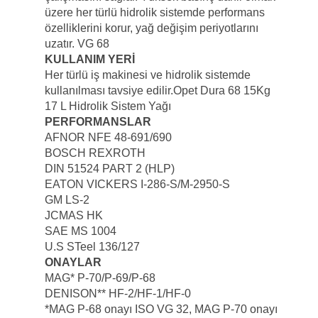
üzere her türlü hidrolik sistemde performans
özelliklerini korur, yağ değişim periyotlarını
uzatır. VG 68
KULLANIM YERİ
Her türlü iş makinesi ve hidrolik sistemde
kullanılması tavsiye edilir.Opet Dura 68 15Kg
17 L Hidrolik Sistem Yağı
PERFORMANSLAR
AFNOR NFE 48-691/690
BOSCH REXROTH
DIN 51524 PART 2 (HLP)
EATON VICKERS I-286-S/M-2950-S
GM LS-2
JCMAS HK
SAE MS 1004
U.S STeel 136/127
ONAYLAR
MAG* P-70/P-69/P-68
DENISON** HF-2/HF-1/HF-0
*MAG P-68 onayı ISO VG 32, MAG P-70 onayı