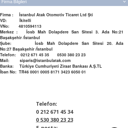
Firma Bilgileri
Firma : İstanbul Atak Otomotiv Ticaret Ltd Şti
VD: İkitelli
VNo: 4810594113
Merkez : İosb Mah Dolapdere San Sitesi 3. Ada No:21
Başakşehir /İstanbul
Şube: İosb Mah Dolapdere San Sitesi 20. Ada
No:27 Başakşehir /İstanbul
Telefon: 0212 671 45 35 0530 380 23 23
Mail: siparis@istanbulatak.com
Banka: Türkiye Cumhuriyeti Ziraat Bankası A.Ş.­­TL­
İban No: TR46 0001 0005 8171 3423 6050 01
Telefon:
0 212 671 45 34
0 530 380 23 23
E-posta: