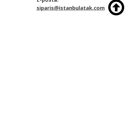

siparis@istanbulatak.com
Adres:
İosb Mah Dolapdere sanayii sitesi 3. Ada
No:21 Başakşehir/İstanbul

