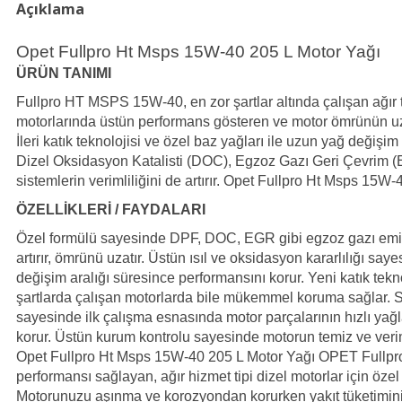
Açıklama
Opet Fullpro Ht Msps 15W-40 205 L Motor Yağı
ÜRÜN TANIMI
Fullpro HT MSPS 15W-40, en zor şartlar altında çalışan ağır t
motorlarında üstün performans gösteren ve motor ömrünün uz
İleri katık teknolojisi ve özel baz yağları ile uzun yağ değişim 
Dizel Oksidasyon Katalisti (DOC), Egzoz Gazı Geri Çevrim (
sistemlerin verimliliğini de artırır. Opet Fullpro Ht Msps 15W
ÖZELLİKLERİ / FAYDALARI
Özel formülü sayesinde DPF, DOC, EGR gibi egzoz gazı emisyo
artırır, ömrünü uzatır. Üstün ısıl ve oksidasyon kararlılığı say
değişim aralığı süresince performansını korur. Yeni katık tekn
şartlarda çalışan motorlarda bile mükemmel koruma sağlar. 
sayesinde ilk çalışma esnasında motor parçalarının hızlı ya
korur. Üstün kurum kontrolu sayesinde motorun temiz ve verim
Opet Fullpro Ht Msps 15W-40 205 L Motor Yağı OPET Fullp
performansı sağlayan, ağır hizmet tipi dizel motorlar için özel
Motorunuzu aşınma ve korozyondan korurken yakıt tüketimini