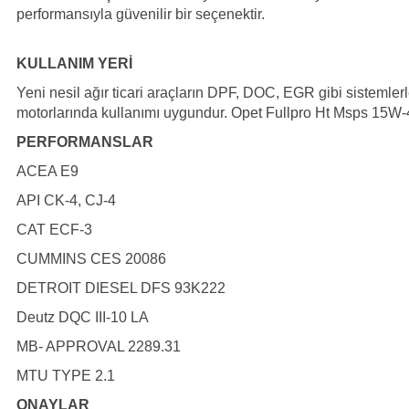
performansıyla güvenilir bir seçenektir.
KULLANIM YERİ
Yeni nesil ağır ticari araçların DPF, DOC, EGR gibi sistemle
motorlarında kullanımı uygundur. Opet Fullpro Ht Msps 15W-
PERFORMANSLAR
ACEA E9
API CK-4, CJ-4
CAT ECF-3
CUMMINS CES 20086
DETROIT DIESEL DFS 93K222
Deutz DQC III-10 LA
MB- APPROVAL 2289.31
MTU TYPE 2.1
ONAYLAR