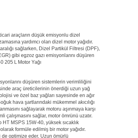
icari araçların düşük emisyonlu dizel
amasına yardımcı olan dizel motor yağıdır.
aralığı sağlarken, Dizel Partikül Filtresi (DPF),
EGR) gibi egzoz gazı emisyonlarını düşüren
-40 205 L Motor Yağı
nlarını düşüren sistemlerin verimliliğini
esinde araç üreticilerinin önerdiği uzun yağ
olojisi ve özel baz yağları sayesinde en ağır
Soğuk hava şartlarındaki mükemmel akıcılığı
ğlanmasını sağlayarak motoru aşınmaya karşı
li çalışmasını sağlar, motor ömrünü uzatır.
ro HT MSPS 15W-40, yüksek sıcaklık
 olarak formüle edilmiş bir motor yağıdır.
 de optimize eder. Uzun ömürlü