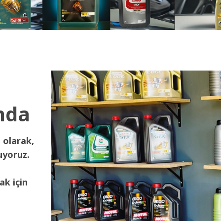
nda
 olarak,
uyoruz.
ak için