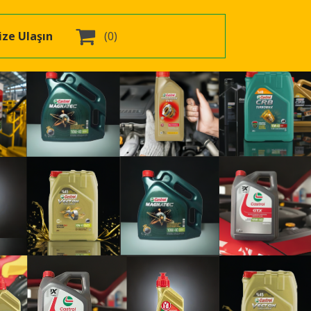

ize Ulaşın
(0)