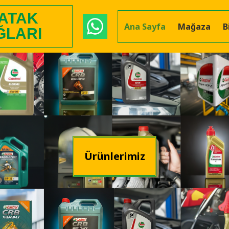
 ATAK
Ana Sayfa
Mağaza
B
ĞLARI
Ürünlerimiz