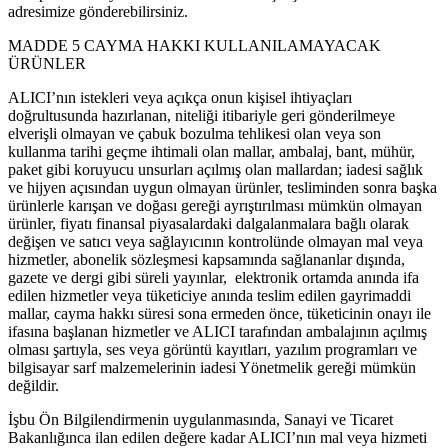
adresimize gönderebilirsiniz.
MADDE 5 CAYMA HAKKI KULLANILAMAYACAK
ÜRÜNLER
ALICI’nın istekleri veya açıkça onun kişisel ihtiyaçları
doğrultusunda hazırlanan, niteliği itibariyle geri gönderilmeye
elverişli olmayan ve çabuk bozulma tehlikesi olan veya son
kullanma tarihi geçme ihtimali olan mallar, ambalaj, bant, mühür,
paket gibi koruyucu unsurları açılmış olan mallardan; iadesi sağlık
ve hijyen açısından uygun olmayan ürünler, tesliminden sonra başka
ürünlerle karışan ve doğası gereği ayrıştırılması mümkün olmayan
ürünler, fiyatı finansal piyasalardaki dalgalanmalara bağlı olarak
değişen ve satıcı veya sağlayıcının kontrolünde olmayan mal veya
hizmetler, abonelik sözleşmesi kapsamında sağlananlar dışında,
gazete ve dergi gibi süreli yayınlar, elektronik ortamda anında ifa
edilen hizmetler veya tüketiciye anında teslim edilen gayrimaddi
mallar, cayma hakkı süresi sona ermeden önce, tüketicinin onayı ile
ifasına başlanan hizmetler ve ALICI tarafından ambalajının açılmış
olması şartıyla, ses veya görüntü kayıtları, yazılım programları ve
bilgisayar sarf malzemelerinin iadesi Yönetmelik gereği mümkün
değildir.
İşbu Ön Bilgilendirmenin uygulanmasında, Sanayi ve Ticaret
Bakanlığınca ilan edilen değere kadar ALICI’nın mal veya hizmeti