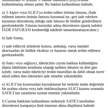
kullanılmamış olması şarttır. Bu hakkın kullanılması halinde,
a) 3. kişiye veya ALICI’ya teslim edilen ürünün faturası, (İade
edilmek istenen ürünün faturası kurumsal ise, geri iade ederken
kurumun düzenlemiş olduğu iade faturası ile birlikte gönderilmesi
gerekmektedir. Faturası kurumlar adına düzenlenen sipariş iadeleri
İADE FATURASI kesilmediği takdirde tamamlanamayacaktır.)
b) İade formu,
c) iade edilecek ürünlerin kutusu, ambalajı, varsa standart
aksesuarları ile birlikte eksiksiz ve hasarsız olarak teslim edilmesi
gerekmektedir.
d) Satıcı veya sağlayıcı, tüketicinin cayma hakkını kullandığına
ilişkin bildirimin kendisine ulaştığı tarihten itibaren on dört gün
içinde, varsa malın tüketiciye teslim masrafları da dahil olmak üzere
tahsil edilen tüm ödemeleri iade etmekle yükümlüdür.
e) ALICI’nın kusurundan kaynaklanan bir nedenle malın değerinde
bir azalma olursa veya iade imkânsızlaşırsa ALICI kusuru oranında
SATICI’nın zararlarını tazmin etmekle yükümlüdür.
f) Cayma hakkının kullanılması nedeniyle SATICI tarafından
düzenlenen kampanya limit tutarının altına düşülmesi halinde