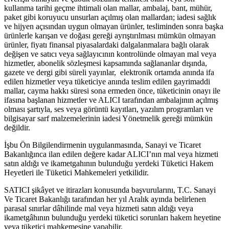
kullanma tarihi geçme ihtimali olan mallar, ambalaj, bant, mühür,
paket gibi koruyucu unsurları açılmış olan mallardan; iadesi sağlık
ve hijyen açısından uygun olmayan ürünler, tesliminden sonra başka
ürünlerle karışan ve doğası gereği ayrıştırılması mümkün olmayan
ürünler, fiyatı finansal piyasalardaki dalgalanmalara bağlı olarak
değişen ve satıcı veya sağlayıcının kontrolünde olmayan mal veya
hizmetler, abonelik sözleşmesi kapsamında sağlananlar dışında,
gazete ve dergi gibi süreli yayınlar, elektronik ortamda anında ifa
edilen hizmetler veya tüketiciye anında teslim edilen gayrimaddi
mallar, cayma hakkı süresi sona ermeden önce, tüketicinin onayı ile
ifasına başlanan hizmetler ve ALICI tarafından ambalajının açılmış
olması şartıyla, ses veya görüntü kayıtları, yazılım programları ve
bilgisayar sarf malzemelerinin iadesi Yönetmelik gereği mümkün
değildir.
İşbu Ön Bilgilendirmenin uygulanmasında, Sanayi ve Ticaret
Bakanlığınca ilan edilen değere kadar ALICI’nın mal veya hizmeti
satın aldığı ve ikametgahının bulunduğu yerdeki Tüketici Hakem
Heyetleri ile Tüketici Mahkemeleri yetkilidir.
SATICI şikâyet ve itirazları konusunda başvurularını, T.C. Sanayi
Ve Ticaret Bakanlığı tarafından her yıl Aralık ayında belirlenen
parasal sınırlar dâhilinde mal veya hizmeti satın aldığı veya
ikametgâhının bulunduğu yerdeki tüketici sorunları hakem heyetine
veya tüketici mahkemesine yapabilir.