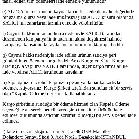
tahsil edilen tüm ödemeleri iade etmekle yükümlüdür.
e) ALICI’nın kusurundan kaynaklanan bir nedenle malın değerinde
bir azalma olursa veya iade imkânsızlaşırsa ALICI kusuru oranında
SATICI’nın zararlarını tazmin etmekle yükümlüdür.
f) Cayma hakkının kullanılması nedeniyle SATICI tarafından
düzenlenen kampanya limit tutarının altına düşülmesi halinde
kampanya kapsamında faydalanılan indirim miktarı iptal edilir.
g) Cayma hakkı nedeniyle iade edilen ürünün satıcıya geri
gönderilirken ödenen kargo bedeli Aras Kargo ve Sürat Kargo
aracılığıyla yapılırsa SATICI tarafından, diğer kargo firmaları ile
iade yapılırsa ALICI tarafından karşılanır.
h) Siparişinizin ücretini kapınızda peşin ya da banka kartıyla
ödemek istiyorsanız, Kargo Şirketi tarafından sunulan ek bir servis
olan "Kapıda Ödeme servisini" kullanabilirsiniz.
Kargo şirketinin sunduğu bir ödeme hizmeti olan Kapıda Ödeme
seçeneğine ait servis bedeli kargo şirketine aittir. Ürünün iade
edilmesi durumunda satıcının sorumlu olmadığı bu servis bedeli iade
edilmez.
ı) İade etmek istediğiniz ürünleri İkitelli OSB Mahallesi
Dolapdere Sanayi Sitesi 3. Ada No:21 Başakşehir/İSTANBUL