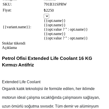
SKU:
791B31SPRW
Fiyat:
₺2250
{{opt.name}}
{{opt.name}}
{{variant.name}}:
{{opt.value ? '' : opt.name}}
{{opt.name}}
{{opt.value ? '' : opt.name}}
Stoklar tükendi
Açıklama
Petrol Ofisi Extended Life Coolant 16 KG
Kırmızı Antifriz
Extended Life Coolant
Organik katık teknolojisi ile formüle edilen, her iklimde
motorun ideal çalışma sıcaklığında çalışmasını sağlayan,
uzun ömürlü soğutma sıvısıdır. Tüm demir ve alüminyum