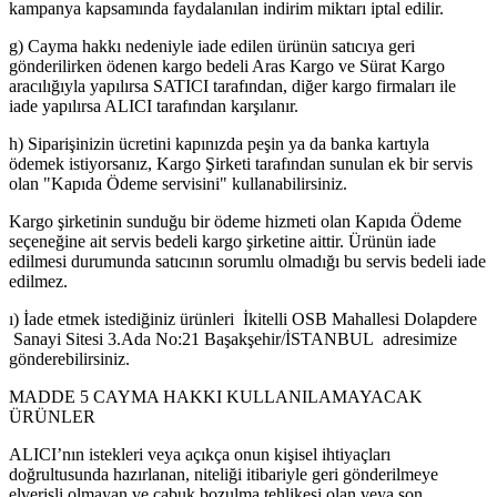
kampanya kapsamında faydalanılan indirim miktarı iptal edilir.
g) Cayma hakkı nedeniyle iade edilen ürünün satıcıya geri
gönderilirken ödenen kargo bedeli Aras Kargo ve Sürat Kargo
aracılığıyla yapılırsa SATICI tarafından, diğer kargo firmaları ile
iade yapılırsa ALICI tarafından karşılanır.
h) Siparişinizin ücretini kapınızda peşin ya da banka kartıyla
ödemek istiyorsanız, Kargo Şirketi tarafından sunulan ek bir servis
olan "Kapıda Ödeme servisini" kullanabilirsiniz.
Kargo şirketinin sunduğu bir ödeme hizmeti olan Kapıda Ödeme
seçeneğine ait servis bedeli kargo şirketine aittir. Ürünün iade
edilmesi durumunda satıcının sorumlu olmadığı bu servis bedeli iade
edilmez.
ı) İade etmek istediğiniz ürünleri İkitelli OSB Mahallesi Dolapdere
Sanayi Sitesi 3.Ada No:21 Başakşehir/İSTANBUL adresimize
gönderebilirsiniz.
MADDE 5 CAYMA HAKKI KULLANILAMAYACAK
ÜRÜNLER
ALICI’nın istekleri veya açıkça onun kişisel ihtiyaçları
doğrultusunda hazırlanan, niteliği itibariyle geri gönderilmeye
elverişli olmayan ve çabuk bozulma tehlikesi olan veya son