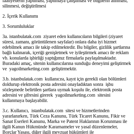
faaliyetlerin yapılması, yapılmaya çalışılması ve bilgilerin alınması,
silinmesi, değiştirilmesi
2. İçerik Kullanımı
3. Sorumluluklar
3a. istanbulatak.com ziyaret eden kullanıcıların bilgileri (ziyaret
süresi, zamanı, görüntülenen sayfalar) onlara daha iyi hizmet
edebilmek amacı ile takip edilmektedir. Bu bilgiler, gizlilik şartlarına
bağlı kalınarak, içeriği genişletmek ve iyileştirmek amacı ile reklam
vb. konularda işbirliği yaptığımız firmalarla paylaşılmaktadır.
Buradaki amaç, sitenin kullanıcılarına sunduğu deneyimi geliştirmek
ve yagoilmarketing.com geliştirmektir.
3.b. istanbulatak.com kullanıcısı, kayıt için gerekli olan bölümleri
doldurup elektronik posta adresini onayladıktan sonra işbu
sözleşmede belirtilen şartlara uymak koşulu ile, elektronik posta
adresini ve şifresini girerek yagoilmarketing.com sitesini
kullanmaya başlayabilir.
3.c. Kullanıcı, istanbulatak.com sitesi ve hizmetlerinden
yararlanırken, Türk Ceza Kanunu, Türk Ticaret Kanunu, Fikir ve
Sanat Eserleri Kanunu, Marka ve Patent Haklarının Korunması ile
ilgili Kanun Hükmünde Kararnameler ve yasal düzenlemeler,
Borçlar Yasası, diğer ilgili mevzuat hükümleri ile