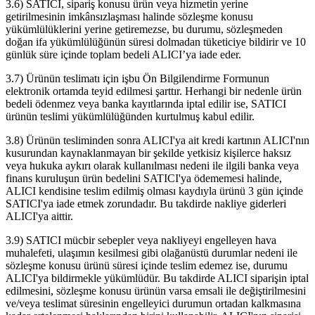
3.6) SATICI, sipariş konusu ürün veya hizmetin yerine
getirilmesinin imkânsızlaşması halinde sözleşme konusu
yükümlülüklerini yerine getiremezse, bu durumu, sözleşmeden
doğan ifa yükümlülüğünün süresi dolmadan tüketiciye bildirir ve 10
günlük süre içinde toplam bedeli ALICI’ya iade eder.
3.7) Ürünün teslimatı için işbu Ön Bilgilendirme Formunun
elektronik ortamda teyid edilmesi şarttır. Herhangi bir nedenle ürün
bedeli ödenmez veya banka kayıtlarında iptal edilir ise, SATICI
ürünün teslimi yükümlülüğünden kurtulmuş kabul edilir.
3.8) Ürünün tesliminden sonra ALICI'ya ait kredi kartının ALICI'nın
kusurundan kaynaklanmayan bir şekilde yetkisiz kişilerce haksız
veya hukuka aykırı olarak kullanılması nedeni ile ilgili banka veya
finans kuruluşun ürün bedelini SATICI'ya ödememesi halinde,
ALICI kendisine teslim edilmiş olması kaydıyla ürünü 3 gün içinde
SATICI'ya iade etmek zorundadır. Bu takdirde nakliye giderleri
ALICI'ya aittir.
3.9) SATICI mücbir sebepler veya nakliyeyi engelleyen hava
muhalefeti, ulaşımın kesilmesi gibi olağanüstü durumlar nedeni ile
sözleşme konusu ürünü süresi içinde teslim edemez ise, durumu
ALICI'ya bildirmekle yükümlüdür. Bu takdirde ALICI siparişin iptal
edilmesini, sözleşme konusu ürünün varsa emsali ile değiştirilmesini
ve/veya teslimat süresinin engelleyici durumun ortadan kalkmasına