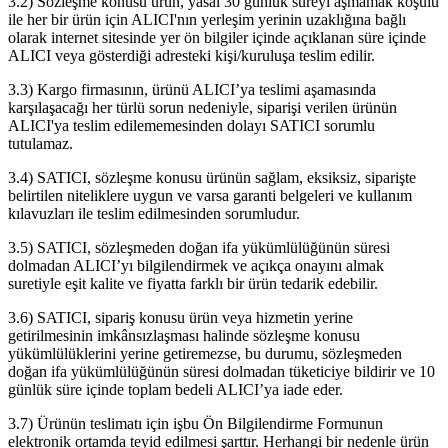
3.2) Sözleşme konusu ürün, yasal 30 günlük süreyi aşmamak koşulu
ile her bir ürün için ALICI'nın yerleşim yerinin uzaklığına bağlı
olarak internet sitesinde yer ön bilgiler içinde açıklanan süre içinde
ALICI veya gösterdiği adresteki kişi/kuruluşa teslim edilir.
3.3) Kargo firmasının, ürünü ALICI’ya teslimi aşamasında
karşılaşacağı her türlü sorun nedeniyle, siparişi verilen ürünün
ALICI'ya teslim edilememesinden dolayı SATICI sorumlu
tutulamaz.
3.4) SATICI, sözleşme konusu ürünün sağlam, eksiksiz, siparişte
belirtilen niteliklere uygun ve varsa garanti belgeleri ve kullanım
kılavuzları ile teslim edilmesinden sorumludur.
3.5) SATICI, sözleşmeden doğan ifa yükümlülüğünün süresi
dolmadan ALICI’yı bilgilendirmek ve açıkça onayını almak
suretiyle eşit kalite ve fiyatta farklı bir ürün tedarik edebilir.
3.6) SATICI, sipariş konusu ürün veya hizmetin yerine
getirilmesinin imkânsızlaşması halinde sözleşme konusu
yükümlülüklerini yerine getiremezse, bu durumu, sözleşmeden
doğan ifa yükümlülüğünün süresi dolmadan tüketiciye bildirir ve 10
günlük süre içinde toplam bedeli ALICI’ya iade eder.
3.7) Ürünün teslimatı için işbu Ön Bilgilendirme Formunun
elektronik ortamda teyid edilmesi şarttır. Herhangi bir nedenle ürün