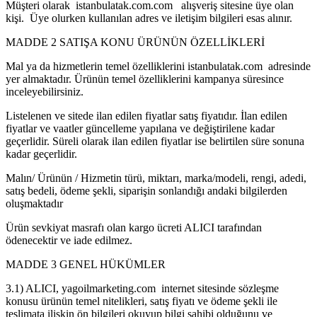
Müşteri olarak istanbulatak.com.com alışveriş sitesine üye olan
kişi. Üye olurken kullanılan adres ve iletişim bilgileri esas alınır.
MADDE 2 SATIŞA KONU ÜRÜNÜN ÖZELLİKLERİ
Mal ya da hizmetlerin temel özelliklerini istanbulatak.com adresinde
yer almaktadır. Ürünün temel özelliklerini kampanya süresince
inceleyebilirsiniz.
Listelenen ve sitede ilan edilen fiyatlar satış fiyatıdır. İlan edilen
fiyatlar ve vaatler güncelleme yapılana ve değiştirilene kadar
geçerlidir. Süreli olarak ilan edilen fiyatlar ise belirtilen süre sonuna
kadar geçerlidir.
Malın/ Ürünün / Hizmetin türü, miktarı, marka/modeli, rengi, adedi,
satış bedeli, ödeme şekli, siparişin sonlandığı andaki bilgilerden
oluşmaktadır
Ürün sevkiyat masrafı olan kargo ücreti ALICI tarafından
ödenecektir ve iade edilmez.
MADDE 3 GENEL HÜKÜMLER
3.1) ALICI, yagoilmarketing.com internet sitesinde sözleşme
konusu ürünün temel nitelikleri, satış fiyatı ve ödeme şekli ile
teslimata ilişkin ön bilgileri okuyup bilgi sahibi olduğunu ve