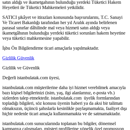
satın aldığı ve ikametgahının bulunduğu yerdeki Tüketici Hakem
Heyetleri ile Tüketici Mahkemeleri yetkilidir.
SATICI şikâyet ve itirazları konusunda başvurularını, T.C. Sanayi
Ve Ticaret Bakanlığı tarafından her yıl Aralık ayında belirlenen
parasal sınırlar dâhilinde mal veya hizmeti satın aldığı veya
ikametgâhının bulunduğu yerdeki tüketici sorunları hakem heyetine
veya tüketici mahkemesine yapabilir.
İşbu Ön Bilgilendirme ticari amaçlarla yapılmaktadır.
Gizlilik Güvenlik
Gizlilik ve Güvenlik
Değerli istanbulatak.com üyesi,
istanbulatak.com müşterilerine daha iyi hizmet verebilmek amacıyla
bazı kişisel bilgilerinizi (isim, yaş, ilgi alanlarınız, e-posta vb.)
sizlerden talep etmektedir. istanbulatak.com üyelik formlarından
topladığı bilgileri, söz konusu üyenin haberi ya da aksi bir talimatı
olmaksızın, üçüncü şahıslarla kesinlikle paylaşmamakta, faaliyet dışı
hiçbir nedenle ticari amaçla kullanmamakta ve de satmamaktadır.
istanbulatak.com sunucularında toplanan bu bilgiler, dönemsel
kampanya çalışmaları, müşteri profillerine yönelik özel promosyon