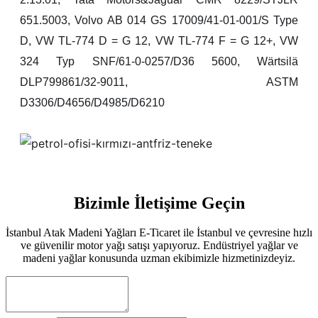
651.5003, Volvo AB 014 GS 17009/41-01-001/S Type
D, VW TL-774 D = G 12, VW TL-774 F = G 12+, VW
324 Typ SNF/61-0-0257/D36 5600, Wärtsilä
DLP799861/32-9011, ASTM
D3306/D4656/D4985/D6210
Bizimle İletişime Geçin
İstanbul Atak Madeni Yağları E-Ticaret ile İstanbul ve çevresine hızlı
ve güvenilir motor yağı satışı yapıyoruz. Endüstriyel yağlar ve
madeni yağlar konusunda uzman ekibimizle hizmetinizdeyiz.