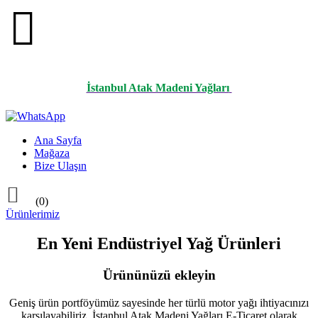

İstanbul Atak Madeni Yağları
Ana Sayfa
Mağaza
Bize Ulaşın

(0)
Ürünlerimiz
En Yeni Endüstriyel Yağ Ürünleri
Ürününüzü ekleyin
Geniş ürün portföyümüz sayesinde her türlü motor yağı ihtiyacınızı
karşılayabiliriz. İstanbul Atak Madeni Yağları E-Ticaret olarak