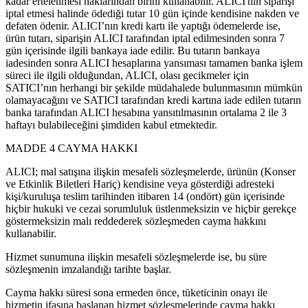
kadar ertelenmesi haklarından birini kullanabilir. ALICI'nın siparişi
iptal etmesi halinde ödediği tutar 10 gün içinde kendisine nakden ve
defaten ödenir. ALICI’nın kredi kartı ile yaptığı ödemelerde ise,
ürün tutarı, siparişin ALICI tarafından iptal edilmesinden sonra 7
gün içerisinde ilgili bankaya iade edilir. Bu tutarın bankaya
iadesinden sonra ALICI hesaplarına yansıması tamamen banka işlem
süreci ile ilgili olduğundan, ALICI, olası gecikmeler için
SATICI’nın herhangi bir şekilde müdahalede bulunmasının mümkün
olamayacağını ve SATICI tarafından kredi kartına iade edilen tutarın
banka tarafından ALICI hesabına yansıtılmasının ortalama 2 ile 3
haftayı bulabileceğini şimdiden kabul etmektedir.
MADDE 4 CAYMA HAKKI
ALICI; mal satışına ilişkin mesafeli sözleşmelerde, ürünün (Konser
ve Etkinlik Biletleri Hariç) kendisine veya gösterdiği adresteki
kişi/kuruluşa teslim tarihinden itibaren 14 (ondört) gün içerisinde
hiçbir hukuki ve cezai sorumluluk üstlenmeksizin ve hiçbir gerekçe
göstermeksizin malı reddederek sözleşmeden cayma hakkını
kullanabilir.
Hizmet sunumuna ilişkin mesafeli sözleşmelerde ise, bu süre
sözleşmenin imzalandığı tarihte başlar.
Cayma hakkı süresi sona ermeden önce, tüketicinin onayı ile
hizmetin ifasına başlanan hizmet sözleşmelerinde cayma hakkı