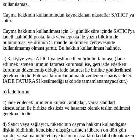
kullanılamaz.
Cayma hakkının kullanımından kaynaklanan masraflar SATICI’ ya
aittir.
Cayma hakkının kullanılması için 14 günlük süre içinde SATICI'ya
iadeli taahhütlü posta, faks veya eposta ile yazılı bildirimde
bulunulması ve ürünün 5. madde hükümleri çerçevesinde
kullanılmamış olması şarttır. Bu hakkın kullanılması halinde,
a) 3. kişiye veya ALICI’ya teslim edilen ürünün faturası, (İade
edilmek istenen ürünün faturası kurumsal ise, geri iade ederken
kurumun düzenlemiş olduğu iade faturası ile birlikte gönderilmesi
gerekmektedir. Faturası kurumlar adına düzenlenen sipariş iadeleri
İADE FATURASI kesilmediği takdirde tamamlanamayacaktır.)
b) İade formu,
c) iade edilecek ürünlerin kutusu, ambalajı, varsa standart
aksesuarları ile birlikte eksiksiz ve hasarsız olarak teslim edilmesi
gerekmektedir.
d) Satıcı veya sağlayıcı, tüketicinin cayma hakkını kullandığına
ilişkin bildirimin kendisine ulaştığı tarihten itibaren on dört gün
içinde, varsa malın tüketiciye teslim masrafları da dahil olmak üzere