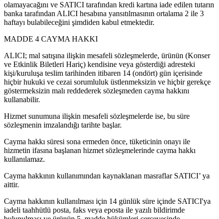
olamayacağını ve SATICI tarafından kredi kartına iade edilen tutarın
banka tarafından ALICI hesabına yansıtılmasının ortalama 2 ile 3
haftayı bulabileceğini şimdiden kabul etmektedir.
MADDE 4 CAYMA HAKKI
ALICI; mal satışına ilişkin mesafeli sözleşmelerde, ürünün (Konser
ve Etkinlik Biletleri Hariç) kendisine veya gösterdiği adresteki
kişi/kuruluşa teslim tarihinden itibaren 14 (ondört) gün içerisinde
hiçbir hukuki ve cezai sorumluluk üstlenmeksizin ve hiçbir gerekçe
göstermeksizin malı reddederek sözleşmeden cayma hakkını
kullanabilir.
Hizmet sunumuna ilişkin mesafeli sözleşmelerde ise, bu süre
sözleşmenin imzalandığı tarihte başlar.
Cayma hakkı süresi sona ermeden önce, tüketicinin onayı ile
hizmetin ifasına başlanan hizmet sözleşmelerinde cayma hakkı
kullanılamaz.
Cayma hakkının kullanımından kaynaklanan masraflar SATICI’ ya
aittir.
Cayma hakkının kullanılması için 14 günlük süre içinde SATICI'ya
iadeli taahhütlü posta, faks veya eposta ile yazılı bildirimde
bulunulması ve ürünün 5. madde hükümleri çerçevesinde