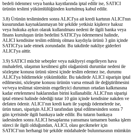
bedeli ödenmez veya banka kayıtlarında iptal edilir ise, SATICI
ürünün teslimi yükümlülüğünden kurtulmuş kabul edilir.
3.8) Ürünün tesliminden sonra ALICI'ya ait kredi kartının ALICI'nın
kusurundan kaynaklanmayan bir şekilde yetkisiz kişilerce haksız
veya hukuka aykırı olarak kullanılması nedeni ile ilgili banka veya
finans kuruluşun ürün bedelini SATICI'ya ödememesi halinde,
ALICI kendisine teslim edilmiş olması kaydıyla ürünü 3 gün içinde
SATICI'ya iade etmek zorundadır. Bu takdirde nakliye giderleri
ALICI'ya aittir.
3.9) SATICI mücbir sebepler veya nakliyeyi engelleyen hava
muhalefeti, ulaşımın kesilmesi gibi olağanüstü durumlar nedeni ile
sözleşme konusu ürünü süresi içinde teslim edemez ise, durumu
ALICI'ya bildirmekle yükümlüdür. Bu takdirde ALICI siparişin iptal
edilmesini, sözleşme konusu ürünün varsa emsali ile değiştirilmesini
ve/veya teslimat süresinin engelleyici durumun ortadan kalkmasına
kadar ertelenmesi haklarından birini kullanabilir. ALICI'nın siparişi
iptal etmesi halinde ödediği tutar 10 gün içinde kendisine nakden ve
defaten ödenir. ALICI’nın kredi kartı ile yaptığı ödemelerde ise,
ürün tutarı, siparişin ALICI tarafından iptal edilmesinden sonra 7
gün içerisinde ilgili bankaya iade edilir. Bu tutarın bankaya
iadesinden sonra ALICI hesaplarına yansıması tamamen banka işlem
süreci ile ilgili olduğundan, ALICI, olası gecikmeler için
SATICI’nın herhangi bir şekilde müdahalede bulunmasının mümkün