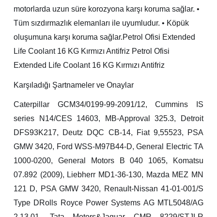
motorlarda uzun süre korozyona karşı koruma sağlar. •
Tüm sızdırmazlık elemanları ile uyumludur. • Köpük
oluşumuna karşı koruma sağlar.Petrol Ofisi Extended
Life Coolant 16 KG Kırmızı Antifriz Petrol Ofisi
Extended Life Coolant 16 KG Kırmızı Antifriz
Karşıladığı Şartnameler ve Onaylar
Caterpillar GCM34/0199-99-2091/12, Cummins IS
series N14/CES 14603, MB-Approval 325.3, Detroit
DFS93K217, Deutz DQC CB-14, Fiat 9,55523, PSA
GMW 3420, Ford WSS-M97B44-D, General Electric TA
1000-0200, General Motors B 040 1065, Komatsu
07.892 (2009), Liebherr MD1-36-130, Mazda MEZ MN
121 D, PSA GMW 3420, Renault-Nissan 41-01-001/S
Type DRolls Royce Power Systems AG MTL5048/AG
2.13.01, Tata Motors&Jaguar CMR 8229/STJLR