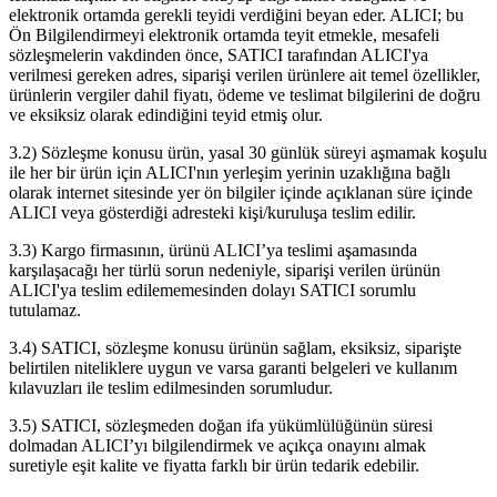
elektronik ortamda gerekli teyidi verdiğini beyan eder. ALICI; bu
Ön Bilgilendirmeyi elektronik ortamda teyit etmekle, mesafeli
sözleşmelerin vakdinden önce, SATICI tarafından ALICI'ya
verilmesi gereken adres, siparişi verilen ürünlere ait temel özellikler,
ürünlerin vergiler dahil fiyatı, ödeme ve teslimat bilgilerini de doğru
ve eksiksiz olarak edindiğini teyid etmiş olur.
3.2) Sözleşme konusu ürün, yasal 30 günlük süreyi aşmamak koşulu
ile her bir ürün için ALICI'nın yerleşim yerinin uzaklığına bağlı
olarak internet sitesinde yer ön bilgiler içinde açıklanan süre içinde
ALICI veya gösterdiği adresteki kişi/kuruluşa teslim edilir.
3.3) Kargo firmasının, ürünü ALICI’ya teslimi aşamasında
karşılaşacağı her türlü sorun nedeniyle, siparişi verilen ürünün
ALICI'ya teslim edilememesinden dolayı SATICI sorumlu
tutulamaz.
3.4) SATICI, sözleşme konusu ürünün sağlam, eksiksiz, siparişte
belirtilen niteliklere uygun ve varsa garanti belgeleri ve kullanım
kılavuzları ile teslim edilmesinden sorumludur.
3.5) SATICI, sözleşmeden doğan ifa yükümlülüğünün süresi
dolmadan ALICI’yı bilgilendirmek ve açıkça onayını almak
suretiyle eşit kalite ve fiyatta farklı bir ürün tedarik edebilir.