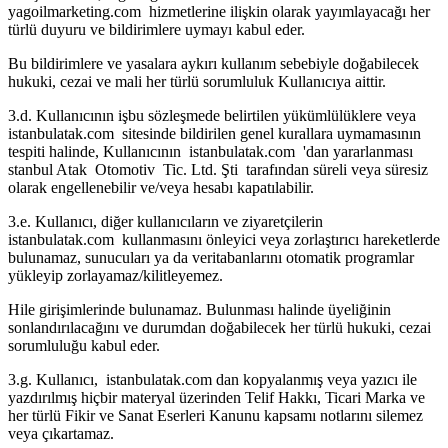
yagoilmarketing.com hizmetlerine ilişkin olarak yayımlayacağı her
türlü duyuru ve bildirimlere uymayı kabul eder.
Bu bildirimlere ve yasalara aykırı kullanım sebebiyle doğabilecek
hukuki, cezai ve mali her türlü sorumluluk Kullanıcıya aittir.
3.d. Kullanıcının işbu sözleşmede belirtilen yükümlülüklere veya
istanbulatak.com sitesinde bildirilen genel kurallara uymamasının
tespiti halinde, Kullanıcının istanbulatak.com 'dan yararlanması
stanbul Atak Otomotiv Tic. Ltd. Şti tarafından süreli veya süresiz
olarak engellenebilir ve/veya hesabı kapatılabilir.
3.e. Kullanıcı, diğer kullanıcıların ve ziyaretçilerin
istanbulatak.com kullanmasını önleyici veya zorlaştırıcı hareketlerde
bulunamaz, sunucuları ya da veritabanlarını otomatik programlar
yükleyip zorlayamaz/kilitleyemez.
Hile girişimlerinde bulunamaz. Bulunması halinde üyeliğinin
sonlandırılacağını ve durumdan doğabilecek her türlü hukuki, cezai
sorumluluğu kabul eder.
3.g. Kullanıcı, istanbulatak.com dan kopyalanmış veya yazıcı ile
yazdırılmış hiçbir materyal üzerinden Telif Hakkı, Ticari Marka ve
her türlü Fikir ve Sanat Eserleri Kanunu kapsamı notlarını silemez
veya çıkartamaz.