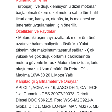
Kullanıldığı Yerler
Turboşarjlı ve düşük emisyonlu dizel motorlar
başta olmak üzere dizel motora sahip tüm hafif
ticari araç, kamyon, otobüs, tır, iş makinesi ve
jeneratör uygulamaları için önerilir.
Özellikleri ve Faydaları
• Motordaki aşınmayı azaltarak motor ömrünü
uzatır ve bakım maliyetini düşürür. • Yakıt
tüketiminde maksimum tasarruf sağlar. • Çok
yüksek ve çok düşük ortam sıcaklıklarında
motoru güvenle korur. • Motoru temiz tutar, tortu
oluşturmaz. • Uzun ömürlüdür.Petrol Ofisi
Maxima 10W-30 20 L Motor Yağı
Karşıladığı Şartnameler ve Onaylar
API CI-4, ACEA E7-16, JASO DH-1, CAT ECF-
1-a, Cummins CES 20077/20078, Detroit
Diesel DDC 93K215, Ford WSS-M2C921-A,
Global DHD1, Mack EO-N/M, MAN M3275, MB