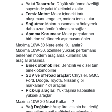
Yakıt Tasarrufu:
Düşük sürtünme özelliği
sayesinde yakıt tüketimini azaltır.
Temiz Motor:
Motor içindeki tortu
oluşumunu engeller, motoru temiz tutar.
Soğutma:
Motorun ısınmasını önleyerek
daha uzun ömürlü olmasını sağlar.
Aşınma Koruması:
Motor parçalarının
birbirine sürtünerek aşınmasını önler.
Maxima 10W-30 Nerelerde Kullanılır?
Maxima 10W-30, özellikle yüksek performans
beklenen modern araçlarda kullanılır. Bu
araçlar arasında;
Binek otomobiller:
Benzinli ve dizel tüm
binek otomobiller
SUV ve off-road araçlar:
Chrysler, GMC,
Ford, Dodge, Toyota, Nissan gibi
markaların 4x4 araçları
Pick-up araçlar:
Yük taşıma kapasitesi
yüksek araçlar
Maxima 10W-30 Nasıl Kullanılır?
Yağ Değişimi:
Araç üreticisinin belirlediği
periyotlarda yağ değişimi yapılmalıdır.