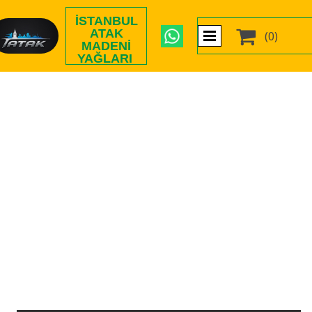
İSTANBUL

ATAK
(0)
MADENI
YAĞLARI