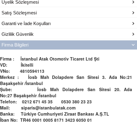
Üyelik Sözleşmesi
Satış Sözleşmesi
Garanti ve İade Koşulları
Gizlilik Güvenlik
Firma Bilgileri
Firma : İstanbul Atak Otomotiv Ticaret Ltd Şti
VD: İkitelli
VNo: 4810594113
Merkez : İosb Mah Dolapdere San Sitesi 3. Ada No:21
Başakşehir /İstanbul
Şube: İosb Mah Dolapdere San Sitesi 20. Ada
No:27 Başakşehir /İstanbul
Telefon: 0212 671 45 35 0530 380 23 23
Mail: siparis@istanbulatak.com
Banka: Türkiye Cumhuriyeti Ziraat Bankası A.Ş.­­TL­
İban No: TR46 0001 0005 8171 3423 6050 01