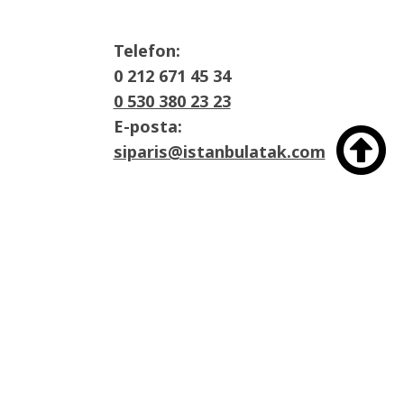
Telefon:
0 212 671 45 34
0 530 380 23 23
E-posta:

siparis@istanbulatak.com
Adres:
İosb Mah Dolapdere sanayii sitesi 3. Ada
No:21 Başakşehir/İstanbul
